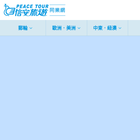
郵輪
歐洲．美洲
中東．紐澳