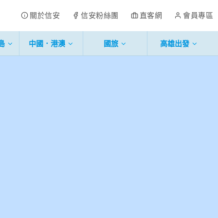
關於信安
信安粉絲團
直客網
會員專區
島
中國．港澳
國旅
高雄出發